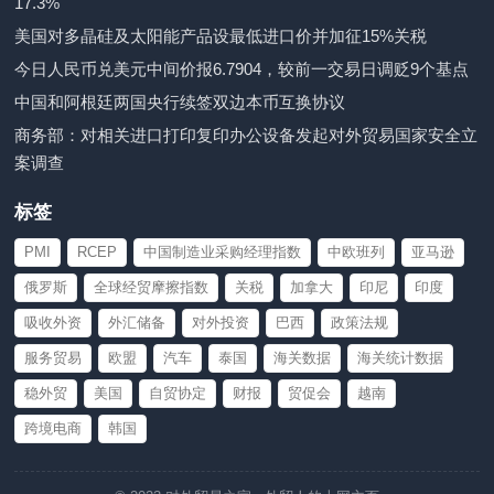
17.3%
美国对多晶硅及太阳能产品设最低进口价并加征15%关税
今日人民币兑美元中间价报6.7904，较前一交易日调贬9个基点
中国和阿根廷两国央行续签双边本币互换协议
商务部：对相关进口打印复印办公设备发起对外贸易国家安全立
案调查
标签
PMI
RCEP
中国制造业采购经理指数
中欧班列
亚马逊
俄罗斯
全球经贸摩擦指数
关税
加拿大
印尼
印度
吸收外资
外汇储备
对外投资
巴西
政策法规
服务贸易
欧盟
汽车
泰国
海关数据
海关统计数据
稳外贸
美国
自贸协定
财报
贸促会
越南
跨境电商
韩国