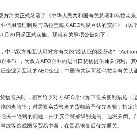
拉圭双方海关正式签署了《中华人民共和国海关总署和乌拉圭东
业信用管理制度与乌拉圭海关AEO制度互认的安排》（以
年1月26日起正式实施。现就有关事项公告如下：
中乌双方相互认可对方海关的“经认证的经营者”（Authoriz
，简称“AEO企业”），为双方AEO企业的进出口货物提供通关便利。
证企业为互认的AEO企业，中国海关认可经乌拉圭海关认
货物通关时，相互给予对方AEO企业如下通关便利措施：
货物的查验率；对需要实货检查的货物给予优先查验；指定
在通关中遇到的问题；由于安全警戒级别提高、边境关闭、
大事故等造成国际贸易中断，在贸易恢复后优先通关。