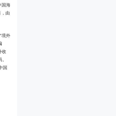
中国海
商，由
。
“境外
编
外收
码。
。中国