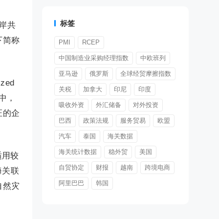
标签
岸共
下简称
PMI
RCEP
中国制造业采购经理指数
中欧班列
亚马逊
俄罗斯
全球经贸摩擦指数
ed
关税
加拿大
印尼
印度
其中，
吸收外资
外汇储备
对外投资
证的企
巴西
政策法规
服务贸易
欧盟
汽车
泰国
海关数据
海关统计数据
稳外贸
美国
适用较
自贸协定
财报
越南
跨境电商
海关联
阿里巴巴
韩国
自然灾