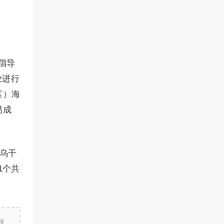
织倡导
业进行
区）海
易成
、乌干
1个共
读