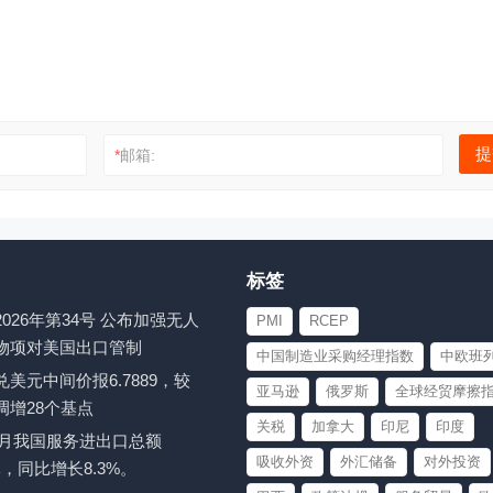
*
邮箱:
标签
026年第34号 公布加强无人
PMI
RCEP
物项对美国出口管制
中国制造业采购经理指数
中欧班
美元中间价报6.7889，较
亚马逊
俄罗斯
全球经贸摩擦
调增28个基点
关税
加拿大
印尼
印度
至6月我国服务进出口总额
吸收外资
外汇储备
对外投资
亿元，同比增长8.3%。