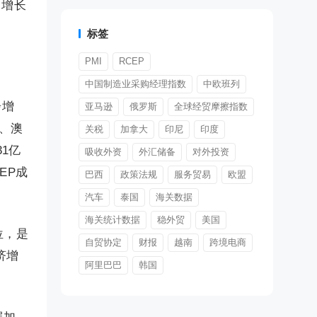
，增长
标签
PMI
RCEP
中国制造业采购经理指数
中欧班列
步增
亚马逊
俄罗斯
全球经贸摩擦指数
盟、澳
关税
加拿大
印尼
印度
31亿
吸收外资
外汇储备
对外投资
EP成
巴西
政策法规
服务贸易
欧盟
汽车
泰国
海关数据
海关统计数据
稳外贸
美国
位，是
自贸协定
财报
越南
跨境电商
济增
阿里巴巴
韩国