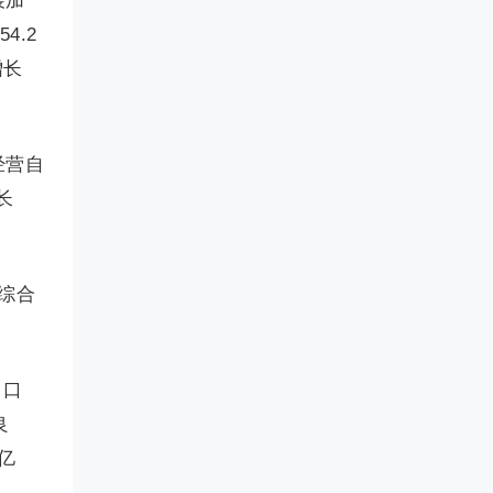
展加
4.2
增长
经营自
长
综合
出口
良
6亿