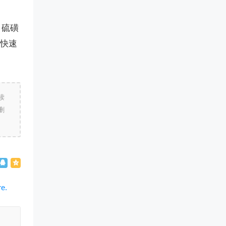
、硫磺
的快速
读
删