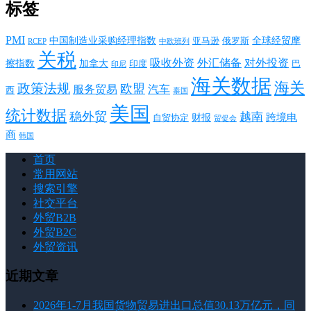
标签
PMI
中国制造业采购经理指数
亚马逊
俄罗斯
全球经贸摩
RCEP
中欧班列
关税
对外投资
吸收外资
外汇储备
擦指数
加拿大
巴
印度
印尼
海关数据
海关
政策法规
欧盟
服务贸易
汽车
西
泰国
美国
统计数据
稳外贸
越南
跨境电
财报
自贸协定
贸促会
商
韩国
首页
常用网站
搜索引擎
社交平台
外贸B2B
外贸B2C
外贸资讯
近期文章
2026年1-7月我国货物贸易进出口总值30.13万亿元，同