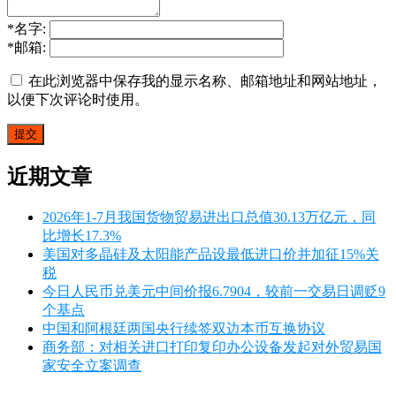
*
名字:
*
邮箱:
在此浏览器中保存我的显示名称、邮箱地址和网站地址，
以便下次评论时使用。
近期文章
2026年1-7月我国货物贸易进出口总值30.13万亿元，同
比增长17.3%
美国对多晶硅及太阳能产品设最低进口价并加征15%关
税
今日人民币兑美元中间价报6.7904，较前一交易日调贬9
个基点
中国和阿根廷两国央行续签双边本币互换协议
商务部：对相关进口打印复印办公设备发起对外贸易国
家安全立案调查