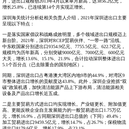
月，进出口规模创2013年4月以来单月新高，达3856.2亿元，
增长25.8%，已连续第14个月实现正增长。
深圳海关统计分析处相关负责人介绍，2021年深圳进出口主要
呈现以下特点：
一是落实国家倡议和战略成效明显，多个领域进出口规模迈上
新台阶。2021年，深圳对RCEP贸易伙伴、“一带一路”沿线、
中东欧国家分别进出口9354.9亿元、7755.5亿元、622.7亿元，
规模均为历年新高，分别突破9000亿元、7000亿元、600亿元
大关，增长13.6%、15.1%、21.9%，合计拉动深圳整体进出口
5.1个百分点（已去除重合的国别地区）。
同期，深圳进出口占粤港澳大湾区内地9市的44.9%，对湾区9
市整体进出口增长的贡献度达43.8%。此外，深圳企业抢抓“双
碳”政策机遇，加快清洁能源产品上下游布局，清洁能源相关
设备及产品出口增长近五成。
二是主要贸易方式进出口均实现增长。产业链更长、附加值更
高、更能反映企业自主发展能力的一般贸易进出口1.75万亿
元，增长16.9%，占同期深圳进出口总值的（下同）49.4%；
加工贸易进出口9459.5亿元，增长14.7%，占26.7%；保税物流
进出口8179.6亿元，增长17.9%，占23.1%。