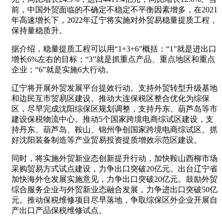
前，中国外贸面临的不确定不稳定不平衡因素增多，在2021
年高速增长下，2022年辽宁将实施对外贸易稳量提质工程，
保持量稳质升。
据介绍，稳量提质工程可以用“1+3+6”概括：“1”就是进出口
增长6%左右的目标；“3”就是抓重点产品、重点地区和重点
企业；“6”就是实施6大行动。
辽宁将开展外贸发展平台提效行动。支持外贸转型升级基地
和边民互市贸易区建设。推动大连保税区整合优化为综保
区，尽早完成沈阳综保区规划调整，支持丹东、葫芦岛等市
建设保税物流中心。推动5个国家跨境电商综试区建设，支
持丹东、葫芦岛、鞍山、锦州争创国家跨境电商综试区。抓
好沈阳装备制造等产业贸易投资提质增效示范区建设。
同时，将实施外贸新业态创新提升行动，加快鞍山西柳市场
采购贸易方式试点建设，力争出口突破20亿元。出台辽宁省
加快海外仓发展实施意见，力争出口突破20亿元。鼓励外贸
综合服务企业与外贸新业态融合发展，力争进出口突破50亿
元。推动保税维修项目尽早落地，争取综保区外企业开展自
产出口产品保税维修试点。