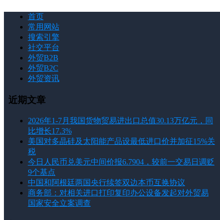
首页
常用网站
搜索引擎
社交平台
外贸B2B
外贸B2C
外贸资讯
近期文章
2026年1-7月我国货物贸易进出口总值30.13万亿元，同
比增长17.3%
美国对多晶硅及太阳能产品设最低进口价并加征15%关
税
今日人民币兑美元中间价报6.7904，较前一交易日调贬
9个基点
中国和阿根廷两国央行续签双边本币互换协议
商务部：对相关进口打印复印办公设备发起对外贸易
国家安全立案调查