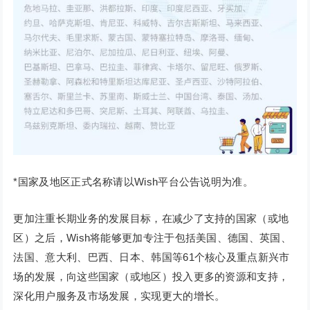
*国家及地区正式名称请以Wish平台公告说明为准。
更加注重长期业务的发展目标，在减少了支持的国家（或地
区）之后，Wish将能够更加专注于包括美国、德国、英国、
法国、意大利、巴西、日本、韩国等61个核心及重点新兴市
场的发展，向这些国家（或地区）投入更多的资源和支持，
深化用户服务及市场发展，实现更大的增长。