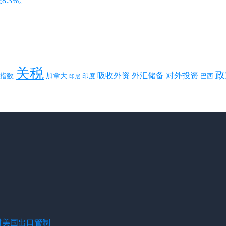
8.3%。
关税
政
对外投资
吸收外资
外汇储备
指数
加拿大
巴西
印度
印尼
对美国出口管制