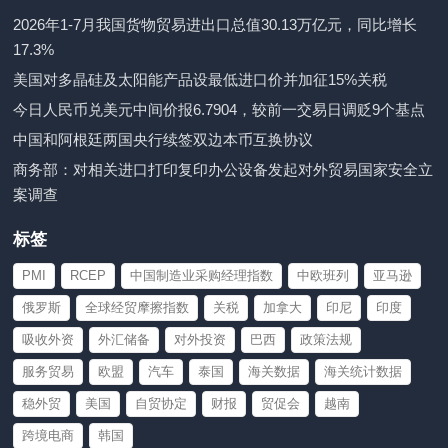
2026年1-7月我国货物贸易进出口总值30.13万亿元，同比增长
17.3%
美国对多晶硅及太阳能产品设最低进口价并加征15%关税
今日人民币兑美元中间价报6.7904，较前一交易日调贬9个基点
中国和阿根廷两国央行续签双边本币互换协议
商务部：对相关进口打印复印办公设备发起对外贸易国家安全立
案调查
标签
PMI
RCEP
中国制造业采购经理指数
中欧班列
亚马逊
俄罗斯
全球经贸摩擦指数
关税
加拿大
印尼
印度
吸收外资
外汇储备
对外投资
巴西
政策法规
服务贸易
欧盟
汽车
泰国
海关数据
海关统计数据
稳外贸
美国
自贸协定
财报
贸促会
越南
跨境电商
韩国