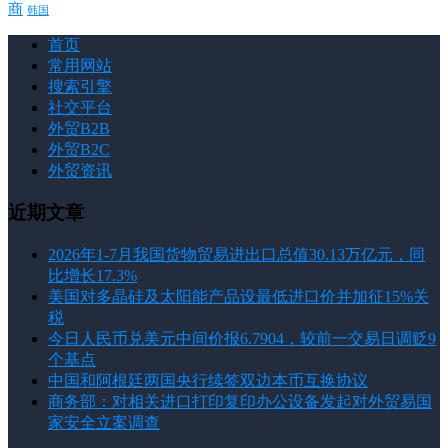
商
韩国
首页
常用网站
搜索引擎
社交平台
外贸B2B
外贸B2C
外贸资讯
近期文章
2026年1-7月我国货物贸易进出口总值30.13万亿元，同
比增长17.3%
美国对多晶硅及太阳能产品设最低进口价并加征15%关
税
今日人民币兑美元中间价报6.7904，较前一交易日调贬9
个基点
中国和阿根廷两国央行续签双边本币互换协议
商务部：对相关进口打印复印办公设备发起对外贸易国
家安全立案调查