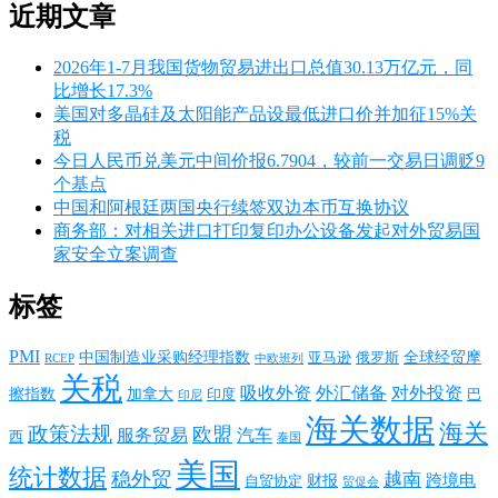
近期文章
2026年1-7月我国货物贸易进出口总值30.13万亿元，同
比增长17.3%
美国对多晶硅及太阳能产品设最低进口价并加征15%关
税
今日人民币兑美元中间价报6.7904，较前一交易日调贬9
个基点
中国和阿根廷两国央行续签双边本币互换协议
商务部：对相关进口打印复印办公设备发起对外贸易国
家安全立案调查
标签
PMI
中国制造业采购经理指数
亚马逊
俄罗斯
全球经贸摩
RCEP
中欧班列
关税
对外投资
吸收外资
外汇储备
擦指数
加拿大
巴
印度
印尼
海关数据
海关
政策法规
欧盟
服务贸易
汽车
西
泰国
美国
统计数据
稳外贸
越南
跨境电
财报
自贸协定
贸促会