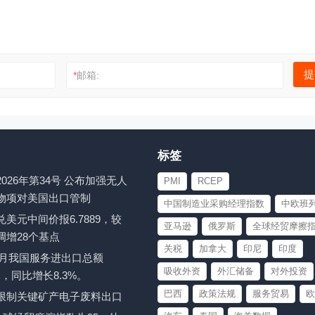
*
邮箱:
标签
026年第34号 公布加强无人
PMI
RCEP
物项对美国出口管制
中国制造业采购经理指数
中欧班
美元中间价报6.7889，较
亚马逊
俄罗斯
全球经贸摩擦
调增28个基点
关税
加拿大
印尼
印度
至6月我国服务进出口总额
吸收外资
外汇储备
对外投资
亿元，同比增长8.3%。
巴西
政策法规
服务贸易
欧
限制关键矿产电子废料出口