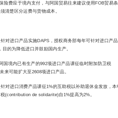
口保险费应于境内支付，与阿国贸易往来建议使用FOB贸易
上须清楚区分运费与货物成本。
立法针对进口产品实施DAPS，授权商务部每年可针对进口产
税，目的为降低进口并鼓励国内生产。
针对阿国境内已有生产的992项进口产品课征临时附加防卫税
%，未来可能扩大至2608项进口产品。
立法针对进口消费产品课征1%的互助税以补助退休金发放，本
ribution de solidarite)自1%提高为2%。