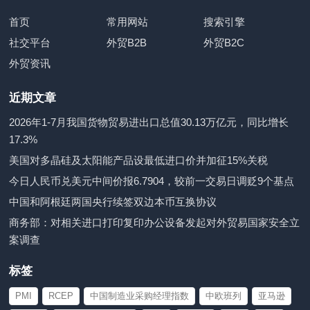
首页
常用网站
搜索引擎
社交平台
外贸B2B
外贸B2C
外贸资讯
近期文章
2026年1-7月我国货物贸易进出口总值30.13万亿元，同比增长
17.3%
美国对多晶硅及太阳能产品设最低进口价并加征15%关税
今日人民币兑美元中间价报6.7904，较前一交易日调贬9个基点
中国和阿根廷两国央行续签双边本币互换协议
商务部：对相关进口打印复印办公设备发起对外贸易国家安全立
案调查
标签
PMI
RCEP
中国制造业采购经理指数
中欧班列
亚马逊