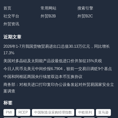
首页
常用网站
搜索引擎
社交平台
外贸B2B
外贸B2C
外贸资讯
近期文章
2026年1-7月我国货物贸易进出口总值30.13万亿元，同比增长
17.3%
美国对多晶硅及太阳能产品设最低进口价并加征15%关税
今日人民币兑美元中间价报6.7904，较前一交易日调贬9个基点
中国和阿根廷两国央行续签双边本币互换协议
商务部：对相关进口打印复印办公设备发起对外贸易国家安全立
案调查
标签
PMI
RCEP
中国制造业采购经理指数
中欧班列
亚马逊