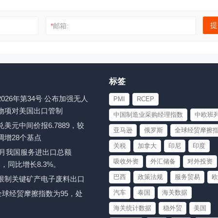
*
邮箱:
标签
026年第34号 公布加强无人
PMI
RCEP
物项对美国出口管制
中国制造业采购经理指数
中欧班
美元中间价报6.7889，较
亚马逊
俄罗斯
全球经贸摩擦
调增28个基点
关税
加拿大
印尼
印度
至6月我国服务进出口总额
吸收外资
外汇储备
对外投资
亿元，同比增长8.3%。
巴西
政策法规
服务贸易
欧
限制关键矿产电子废料出口
汽车
泰国
海关数据
月全球经贸摩擦指数为95，处
海关统计数据
稳外贸
美国