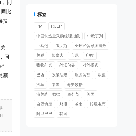
币，同
，同比
标签
接投
PMI
RCEP
中国制造业采购经理指数
中欧班列
亚马逊
俄罗斯
全球经贸摩擦指数
亿美
关税
加拿大
印尼
印度
元，同
吸收外资
外汇储备
对外投资
在“一
巴西
政策法规
服务贸易
欧盟
总额
汽车
泰国
海关数据
海关统计数据
稳外贸
美国
自贸协定
财报
越南
跨境电商
读
阿里巴巴
韩国
删