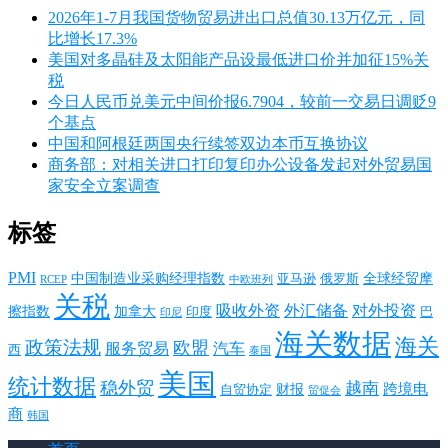
2026年1-7月我国货物贸易进出口总值30.13万亿元，同
比增长17.3%
美国对多晶硅及太阳能产品设最低进口价并加征15%关
税
今日人民币兑美元中间价报6.7904，较前一交易日调贬9
个基点
中国和阿根廷两国央行续签双边本币互换协议
商务部：对相关进口打印复印办公设备发起对外贸易国
家安全立案调查
标签
PMI
中国制造业采购经理指数
亚马逊
俄罗斯
全球经贸摩
RCEP
中欧班列
关税
对外投资
吸收外资
外汇储备
擦指数
加拿大
巴
印度
印尼
海关数据
海关
政策法规
欧盟
服务贸易
汽车
西
泰国
美国
统计数据
稳外贸
越南
跨境电
财报
自贸协定
贸促会
商
韩国