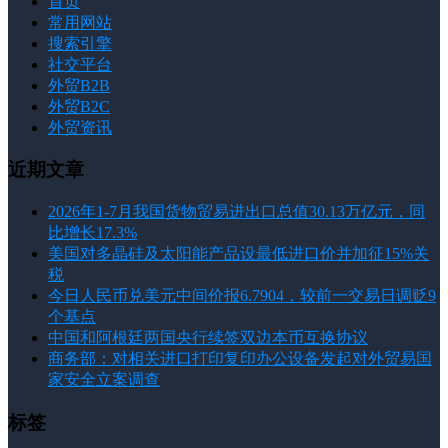
首页
常用网站
搜索引擎
社交平台
外贸B2B
外贸B2C
外贸资讯
近期文章
2026年1-7月我国货物贸易进出口总值30.13万亿元，同
比增长17.3%
美国对多晶硅及太阳能产品设最低进口价并加征15%关
税
今日人民币兑美元中间价报6.7904，较前一交易日调贬9
个基点
中国和阿根廷两国央行续签双边本币互换协议
商务部：对相关进口打印复印办公设备发起对外贸易国
家安全立案调查
标签