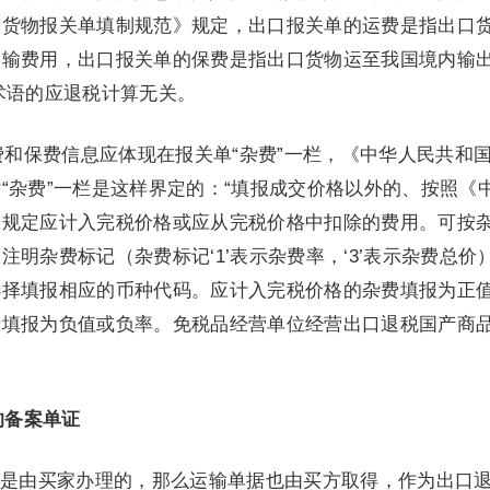
口货物报关单填制规范》规定，出口报关单的运费是指出口
运输费用，出口报关单的保费是指出口货物运至我国境内输
术语的应退税计算无关。
费和保费信息应体现在报关单“杂费”一栏，《中华人民共和
“杂费”一栏是这样界定的：“填报成交价格以外的、按照《
关规定应计入完税价格或应从完税价格中扣除的费用。可按
明杂费标记（杂费标记‘1’表示杂费率，‘3’表示杂费总价
选择填报相应的币种代码。应计入完税价格的杂费填报为正
费填报为负值或负率。免税品经营单位经营出口退税国产商
的备案单证
是由买家办理的，那么运输单据也由买方取得，作为出口