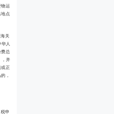
货物运
出地点
国海关
中华人
杂费总
），并
值或正
品的，
退税申