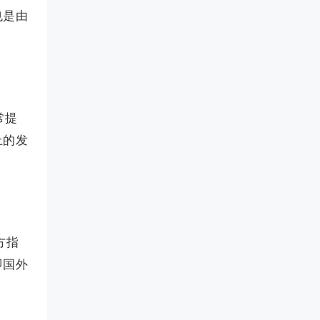
也是由
常提
上的发
方指
即国外