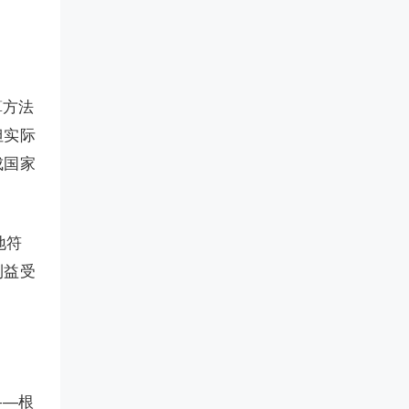
算方法
但实际
成国家
地符
利益受
——根