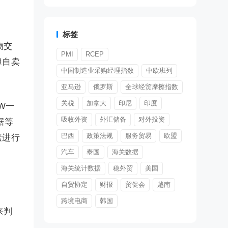
标签
物交
PMI
RCEP
担自卖
中国制造业采购经理指数
中欧班列
亚马逊
俄罗斯
全球经贸摩擦指数
关税
加拿大
印尼
印度
W一
吸收外资
外汇储备
对外投资
据等
巴西
政策法规
服务贸易
欧盟
素进行
汽车
泰国
海关数据
海关统计数据
稳外贸
美国
自贸协定
财报
贸促会
越南
跨境电商
韩国
来判