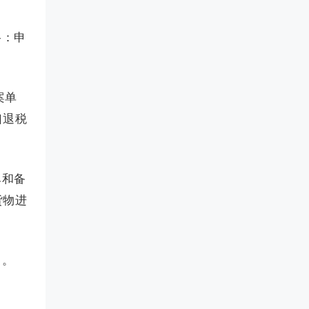
格：申
案单
口退税
单和备
货物进
售。