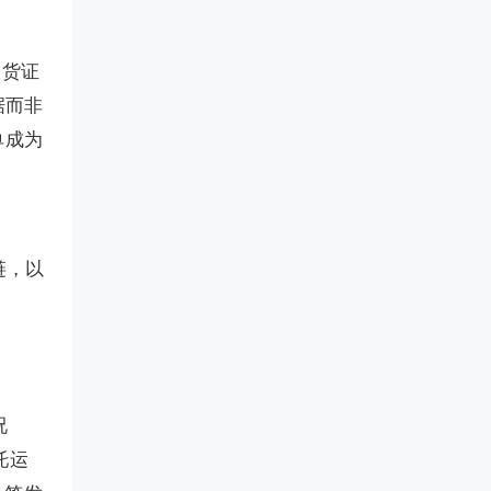
是收货证
据而非
单成为
链，以
况
托运