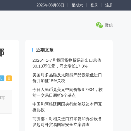
2026年08月08日
星期六
登录
注册
微信
近期文章
哪
2026年1-7月我国货物贸易进出口总值
30.13万亿元，同比增长17.3%
美国对多晶硅及太阳能产品设最低进口
价并加征15%关税
今日人民币兑美元中间价报6.7904，较
前一交易日调贬9个基点
即车
中国和阿根廷两国央行续签双边本币互
换协议
商务部：对相关进口打印复印办公设备
发起对外贸易国家安全立案调查