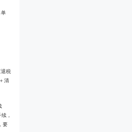
案单
应退税
＋清
续
手续，
，要