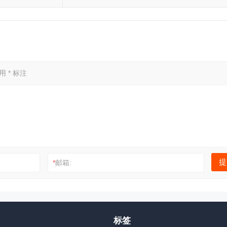
盘
月上升0.3个百分点
已用
*
标注
*
邮箱:
标签