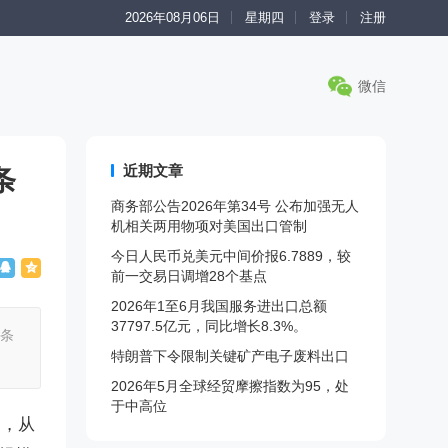
2026年08月06日
星期四
登录
注册
微信
近期文章
条
商务部公告2026年第34号 公布加强无人
机相关两用物项对美国出口管制
今日人民币兑美元中间价报6.7889，较
前一交易日调增28个基点
2026年1至6月我国服务进出口总额
37797.5亿元，同比增长8.3%。
3条
特朗普下令限制关键矿产电子废料出口
2026年5月全球经贸摩擦指数为95，处
于中高位
》，从