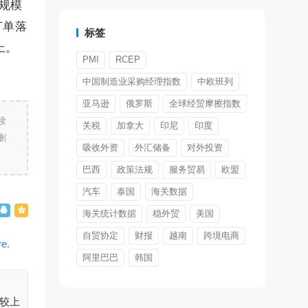
规模
订单落
标签
上。
PMI
RCEP
中国制造业采购经理指数
中欧班列
亚马逊
俄罗斯
全球经贸摩擦指数
读
关税
加拿大
印尼
印度
删
吸收外资
外汇储备
对外投资
巴西
政策法规
服务贸易
欧盟
汽车
泰国
海关数据
海关统计数据
稳外贸
美国
自贸协定
财报
越南
跨境电商
阿里巴巴
韩国
，较上