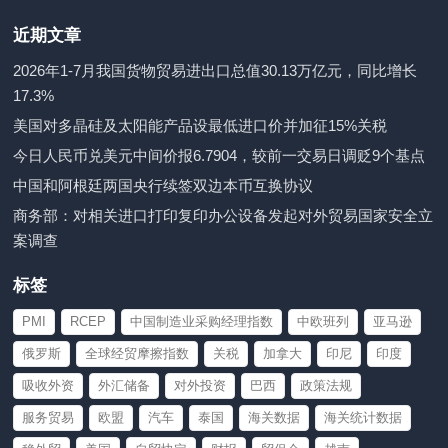
近期文章
2026年1-7月我国货物贸易进出口总值30.13万亿元，同比增长
17.3%
美国对多晶硅及太阳能产品设最低进口价并加征15%关税
今日人民币兑美元中间价报6.7904，较前一交易日调贬9个基点
中国和阿根廷两国央行续签双边本币互换协议
商务部：对相关进口打印复印办公设备发起对外贸易国家安全立
案调查
标签
PMI
RCEP
中国制造业采购经理指数
中欧班列
亚马逊
俄罗斯
全球经贸摩擦指数
关税
加拿大
印尼
印度
吸收外资
外汇储备
对外投资
巴西
政策法规
服务贸易
欧盟
汽车
泰国
海关数据
海关统计数据