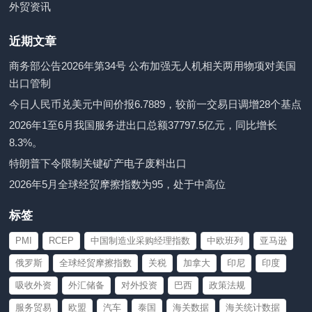
外贸资讯
近期文章
商务部公告2026年第34号 公布加强无人机相关两用物项对美国
出口管制
今日人民币兑美元中间价报6.7889，较前一交易日调增28个基点
2026年1至6月我国服务进出口总额37797.5亿元，同比增长
8.3%。
特朗普下令限制关键矿产电子废料出口
2026年5月全球经贸摩擦指数为95，处于中高位
标签
PMI
RCEP
中国制造业采购经理指数
中欧班列
亚马逊
俄罗斯
全球经贸摩擦指数
关税
加拿大
印尼
印度
吸收外资
外汇储备
对外投资
巴西
政策法规
服务贸易
欧盟
汽车
泰国
海关数据
海关统计数据