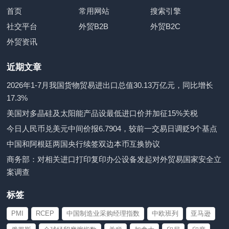
首页
常用网站
搜索引擎
社交平台
外贸B2B
外贸B2C
外贸资讯
近期文章
2026年1-7月我国货物贸易进出口总值30.13万亿元，同比增长
17.3%
美国对多晶硅及太阳能产品设最低进口价并加征15%关税
今日人民币兑美元中间价报6.7904，较前一交易日调贬9个基点
中国和阿根廷两国央行续签双边本币互换协议
商务部：对相关进口打印复印办公设备发起对外贸易国家安全立
案调查
标签
PMI
RCEP
中国制造业采购经理指数
中欧班列
亚马逊