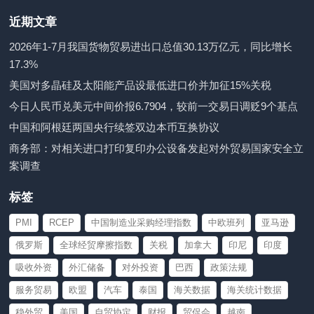
近期文章
2026年1-7月我国货物贸易进出口总值30.13万亿元，同比增长
17.3%
美国对多晶硅及太阳能产品设最低进口价并加征15%关税
今日人民币兑美元中间价报6.7904，较前一交易日调贬9个基点
中国和阿根廷两国央行续签双边本币互换协议
商务部：对相关进口打印复印办公设备发起对外贸易国家安全立
案调查
标签
PMI
RCEP
中国制造业采购经理指数
中欧班列
亚马逊
俄罗斯
全球经贸摩擦指数
关税
加拿大
印尼
印度
吸收外资
外汇储备
对外投资
巴西
政策法规
服务贸易
欧盟
汽车
泰国
海关数据
海关统计数据
稳外贸
美国
自贸协定
财报
贸促会
越南