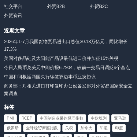
社交平台
外贸B2B
外贸B2C
外贸资讯
近期文章
2026年1-7月我国货物贸易进出口总值30.13万亿元，同比增长
17.3%
美国对多晶硅及太阳能产品设最低进口价并加征15%关税
今日人民币兑美元中间价报6.7904，较前一交易日调贬9个基点
中国和阿根廷两国央行续签双边本币互换协议
商务部：对相关进口打印复印办公设备发起对外贸易国家安全立
案调查
标签
PMI
RCEP
中国制造业采购经理指数
中欧班列
亚马逊
俄罗斯
全球经贸摩擦指数
关税
加拿大
印尼
印度