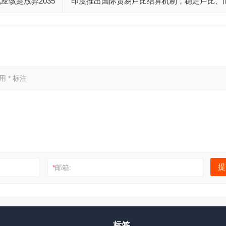
应该是放弃2035
印度推出国际贸易卢比结算机制，稳定卢比、
方便与俄罗斯交易
已用
*
标注
*
邮箱:
标签