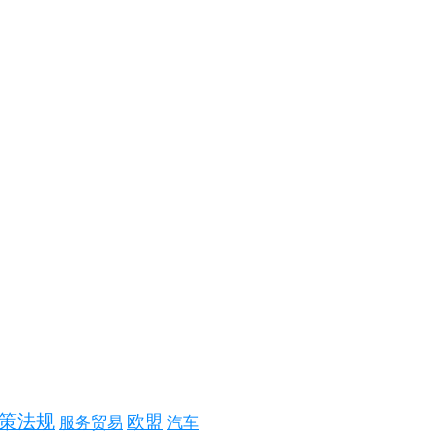
策法规
欧盟
服务贸易
汽车