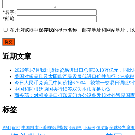
*
名字:
*
邮箱:
在此浏览器中保存我的显示名称、邮箱地址和网站地址，以
近期文章
2026年1-7月我国货物贸易进出口总值30.13万亿元，同比增
美国对多晶硅及太阳能产品设最低进口价并加征15%关税
今日人民币兑美元中间价报6.7904，较前一交易日调贬9
中国和阿根廷两国央行续签双边本币互换协议
商务部：对相关进口打印复印办公设备发起对外贸易国家
标签
PMI
中国制造业采购经理指数
亚马逊
俄罗斯
全球经贸摩擦
RCEP
中欧班列