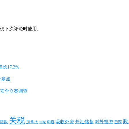
便下次评论时使用。
长17.3%
个基点
安全立案调查
关税
政
对外投资
吸收外资
外汇储备
指数
加拿大
巴西
印度
印尼