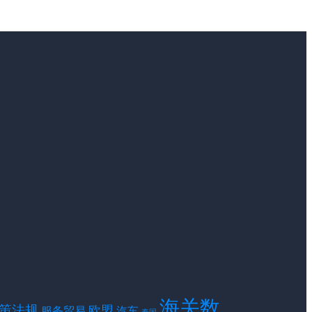
海关数
策法规
欧盟
服务贸易
汽车