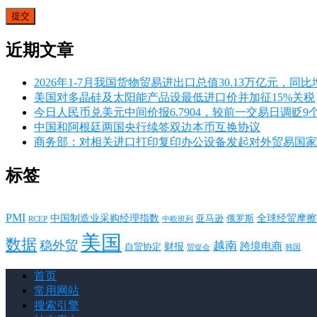
近期文章
2026年1-7月我国货物贸易进出口总值30.13万亿元，同比增
美国对多晶硅及太阳能产品设最低进口价并加征15%关税
今日人民币兑美元中间价报6.7904，较前一交易日调贬9
中国和阿根廷两国央行续签双边本币互换协议
商务部：对相关进口打印复印办公设备发起对外贸易国家
标签
PMI
中国制造业采购经理指数
亚马逊
俄罗斯
全球经贸摩擦
RCEP
中欧班列
美国
数据
稳外贸
越南
跨境电商
财报
自贸协定
韩国
贸促会
首页
常用网站
搜索引擎