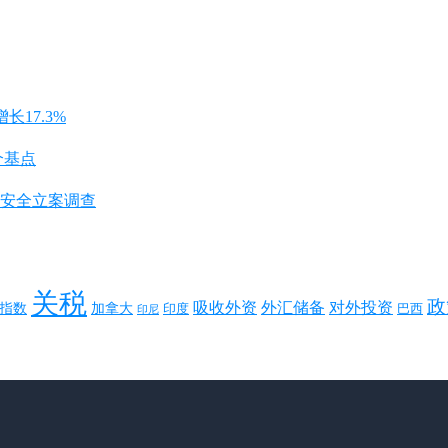
长17.3%
个基点
安全立案调查
关税
政
对外投资
吸收外资
外汇储备
指数
加拿大
巴西
印度
印尼