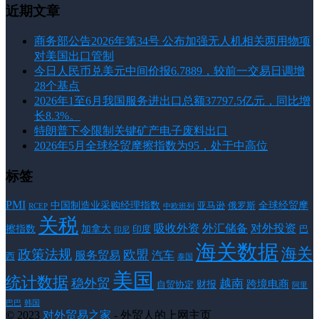
近期文章
商务部公告2026年第34号 公布加强无人机相关两用物项
对美国出口管制
今日人民币兑美元中间价报6.7889，较前一交易日调增
28个基点
2026年1至6月我国服务进出口总额37797.5亿元，同比增
长8.3%。
特朗普下令限制关键矿产电子废料出口
2026年5月全球经贸摩擦指数为95，处于中高位
标签
PMI
中国制造业采购经理指数
亚马逊
俄罗斯
全球经贸摩
RCEP
中欧班列
关税
对外投资
吸收外资
外汇储备
擦指数
加拿大
巴
印度
印尼
海关数据
海关
政策法规
欧盟
服务贸易
汽车
西
泰国
美国
统计数据
稳外贸
越南
跨境电商
财报
自贸协定
阿里
韩国
巴巴
© 2023
对外贸易之家
- 外贸人的上网主页