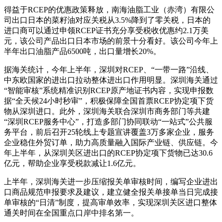
得益于RCEP的优惠政策释放，南海油脂工业（赤湾）有限公
司出口日本的菜籽油对应关税从3.5%降到了零关税，日本的
进口商可以通过申领RCEP证书充分享受税收优惠约2.1万美
元，该公司产品出口日本市场的前景十分看好。该公司今年上
半年出口油脂产品6500吨，出口量增长20%。
据海关统计，今年上半年，深圳对RCEP、“一带一路”沿线、
中东欧国家的进出口拉动整体进出口作用明显。深圳海关通过
“智能审核”系统精准识别RCEP原产地证书内容，实现申报数
据“全天候24小时秒审”，积极保障全国首票RCEP协定项下货
物从深圳进口。此外，深圳海关联合深圳市商务部门等共建
“深圳RCEP服务中心”，打造多部门协同联动“一站式”公共服
务平台，前后召开25轮线上专题宣讲覆盖3万多家企业，服务
企业稳住外贸订单，助力高质量融入国际产业链、供应链。今
年上半年，从深圳关区进出口的RCEP协定项下货物已达30.6
亿元，帮助企业享受税款减让1.6亿元。
上半年，深圳海关进一步压缩报关单审核时间，编写企业进出
口商品规范申报要求及建议，建立健全报关单接单当日完成接
单审核的“日清”制度，提高审单效率，实现深圳关区进口整体
通关时间在全国重点口岸中排名第一。