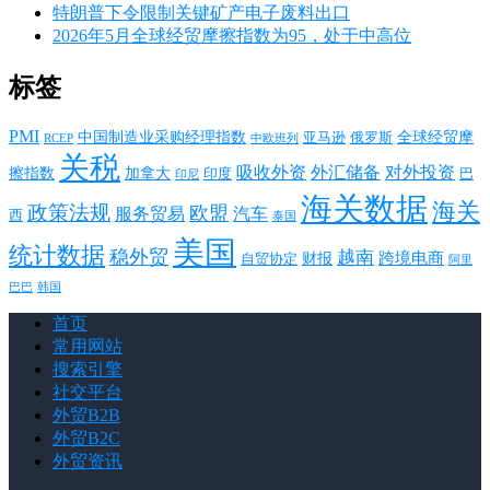
特朗普下令限制关键矿产电子废料出口
2026年5月全球经贸摩擦指数为95，处于中高位
标签
PMI
中国制造业采购经理指数
亚马逊
俄罗斯
全球经贸摩
RCEP
中欧班列
关税
对外投资
吸收外资
外汇储备
擦指数
加拿大
巴
印度
印尼
海关数据
海关
政策法规
欧盟
服务贸易
汽车
西
泰国
美国
统计数据
稳外贸
越南
跨境电商
财报
自贸协定
阿里
韩国
巴巴
首页
常用网站
搜索引擎
社交平台
外贸B2B
外贸B2C
外贸资讯