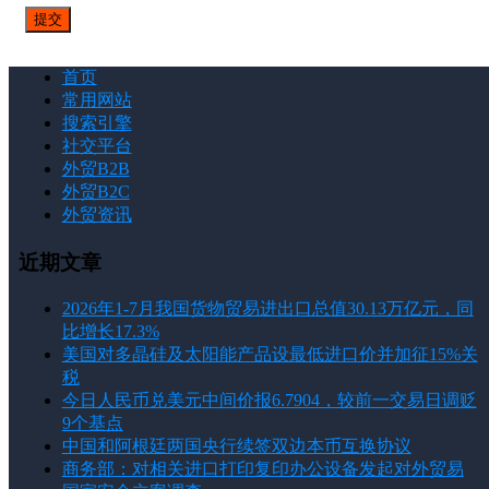
首页
常用网站
搜索引擎
社交平台
外贸B2B
外贸B2C
外贸资讯
近期文章
2026年1-7月我国货物贸易进出口总值30.13万亿元，同
比增长17.3%
美国对多晶硅及太阳能产品设最低进口价并加征15%关
税
今日人民币兑美元中间价报6.7904，较前一交易日调贬
9个基点
中国和阿根廷两国央行续签双边本币互换协议
商务部：对相关进口打印复印办公设备发起对外贸易