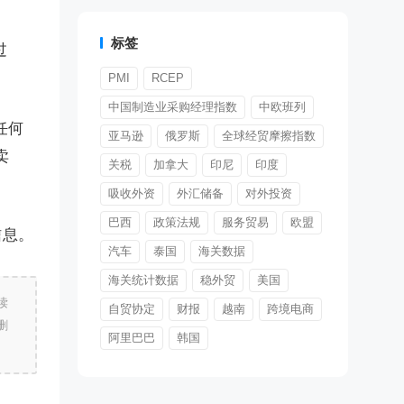
标签
过
PMI
RCEP
中国制造业采购经理指数
中欧班列
任何
亚马逊
俄罗斯
全球经贸摩擦指数
卖
关税
加拿大
印尼
印度
吸收外资
外汇储备
对外投资
巴西
政策法规
服务贸易
欧盟
信息。
汽车
泰国
海关数据
海关统计数据
稳外贸
美国
读
自贸协定
财报
越南
跨境电商
删
阿里巴巴
韩国