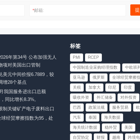
*
邮箱:
标签
026年第34号 公布加强无人
PMI
RCEP
物项对美国出口管制
中国制造业采购经理指数
中欧班
美元中间价报6.7889，较
亚马逊
俄罗斯
全球经贸摩擦
调增28个基点
关税
加拿大
印尼
印度
至6月我国服务进出口总额
吸收外资
外汇储备
对外投资
亿元，同比增长8.3%。
巴西
政策法规
服务贸易
欧
限制关键矿产电子废料出口
汽车
泰国
海关数据
月全球经贸摩擦指数为95，处
海关统计数据
稳外贸
美国
自贸协定
财报
越南
跨境电