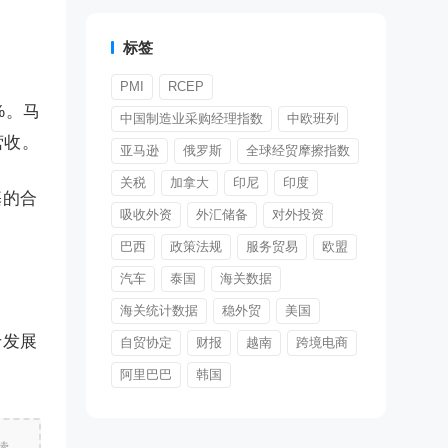
标签
PMI
RCEP
%。马
中国制造业采购经理指数
中欧班列
营收。
亚马逊
俄罗斯
全球经贸摩擦指数
关税
加拿大
印尼
印度
基的合
吸收外资
外汇储备
对外投资
巴西
政策法规
服务贸易
欧盟
汽车
泰国
海关数据
海关统计数据
稳外贸
美国
于发展
自贸协定
财报
越南
跨境电商
阿里巴巴
韩国
读