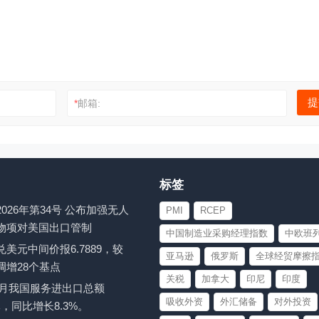
*
邮箱:
标签
026年第34号 公布加强无人
PMI
RCEP
物项对美国出口管制
中国制造业采购经理指数
中欧班
美元中间价报6.7889，较
亚马逊
俄罗斯
全球经贸摩擦
调增28个基点
关税
加拿大
印尼
印度
至6月我国服务进出口总额
吸收外资
外汇储备
对外投资
亿元，同比增长8.3%。