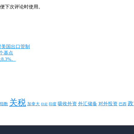
便下次评论时使用。
对美国出口管制
8个基点
8.3%。
关税
政
对外投资
吸收外资
外汇储备
指数
加拿大
巴西
印度
印尼