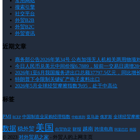
常用网站
搜索引擎
社交平台
外贸B2B
外贸B2C
外贸资讯
近期文章
商务部公告2026年第34号 公布加强无人机相关两用物项
今日人民币兑美元中间价报6.7889，较前一交易日调增2
2026年1至6月我国服务进出口总额37797.5亿元，同比增长
特朗普下令限制关键矿产电子废料出口
2026年5月全球经贸摩擦指数为95，处于中高位
标签
PMI
中国制造业采购经理指数
亚马逊
俄罗斯
全球经贸摩擦
RCEP
中欧班列
美国
数据
稳外贸
越南
跨境电商
财报
自贸协定
韩国
阿里巴巴
© 2023
对外贸易之家
- 外贸人的上网主页