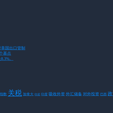
对美国出口管制
8个基点
8.3%。
关税
政
对外投资
吸收外资
外汇储备
指数
加拿大
巴西
印度
印尼