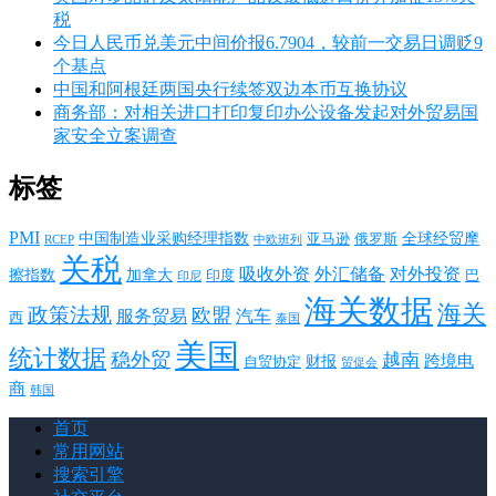
税
今日人民币兑美元中间价报6.7904，较前一交易日调贬9
个基点
中国和阿根廷两国央行续签双边本币互换协议
商务部：对相关进口打印复印办公设备发起对外贸易国
家安全立案调查
标签
PMI
中国制造业采购经理指数
亚马逊
俄罗斯
全球经贸摩
RCEP
中欧班列
关税
对外投资
吸收外资
外汇储备
擦指数
加拿大
巴
印度
印尼
海关数据
海关
政策法规
欧盟
服务贸易
汽车
西
泰国
美国
统计数据
稳外贸
越南
跨境电
财报
自贸协定
贸促会
商
韩国
首页
常用网站
搜索引擎