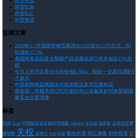
社交平台
外贸B2B
外贸B2C
外贸资讯
近期文章
2026年1-7月我国货物贸易进出口总值30.13万亿元，同
比增长17.3%
美国对多晶硅及太阳能产品设最低进口价并加征15%关
税
今日人民币兑美元中间价报6.7904，较前一交易日调贬9
个基点
中国和阿根廷两国央行续签双边本币互换协议
商务部：对相关进口打印复印办公设备发起对外贸易国
家安全立案调查
标签
PMI
中国制造业采购经理指数
亚马逊
俄罗斯
全球经贸摩
RCEP
中欧班列
关税
对外投资
吸收外资
外汇储备
擦指数
加拿大
巴
印度
印尼