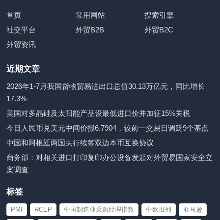
首页
常用网站
搜索引擎
社交平台
外贸B2B
外贸B2C
外贸资讯
近期文章
2026年1-7月我国货物贸易进出口总值30.13万亿元，同比增长
17.3%
美国对多晶硅及太阳能产品设最低进口价并加征15%关税
今日人民币兑美元中间价报6.7904，较前一交易日调贬9个基点
中国和阿根廷两国央行续签双边本币互换协议
商务部：对相关进口打印复印办公设备发起对外贸易国家安全立
案调查
标签
PMI
RCEP
中国制造业采购经理指数
中欧班列
亚马逊