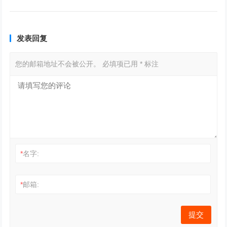
发表回复
您的邮箱地址不会被公开。
必填项已用
*
标注
*
名字:
*
邮箱: