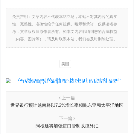
免责声明：文章内容不代表本站立场，本站不对其内容的真实
性、完整性、准确性给予任何担保、暗示和承诺，仅供读者参
考，文章版权归原作者所有。如本文内容影响到您的合法权益
（内容、图片等），请及时联系本站，我们会及时删除处理。
美国
上一篇
世界银行预计越南将以7.2%增长率领跑东亚和太平洋地区
下一篇
阿根廷将加强进口管制以控外汇