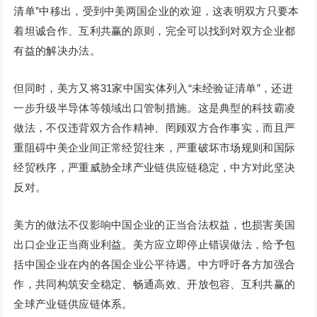
清单”中移出，受到中美两国企业的欢迎，这表明双方只要本
着坦诚合作、互利共赢的原则，完全可以找到对双方企业都
有益的解决办法。
但同时，美方又将31家中国实体列入“未经验证清单”，还进
一步升级半导体等领域出口管制措施。这是典型的科技霸凌
做法，不仅违背双方合作精神、罔顾双方合作事实，而且严
重阻碍中美企业间正常经贸往来，严重破坏市场规则和国际
经贸秩序，严重威胁全球产业链供应链稳定，中方对此坚决
反对。
美方的做法不仅影响中国企业的正当合法权益，也损害美国
出口企业正当商业利益。美方应立即停止错误做法，给予包
括中国企业在内的各国企业公平待遇。中方呼吁各方加强合
作，共同构筑安全稳定、畅通高效、开放包容、互利共赢的
全球产业链供应链体系。