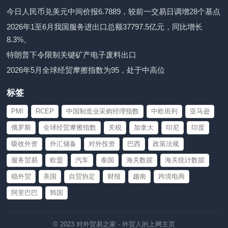
今日人民币兑美元中间价报6.7889，较前一交易日调增28个基点
2026年1至6月我国服务进出口总额37797.5亿元，同比增长
8.3%。
特朗普下令限制关键矿产电子废料出口
2026年5月全球经贸摩擦指数为95，处于中高位
标签
PMI
RCEP
中国制造业采购经理指数
中欧班列
亚马逊
俄罗斯
全球经贸摩擦指数
关税
加拿大
印尼
印度
吸收外资
外汇储备
对外投资
巴西
政策法规
服务贸易
欧盟
汽车
泰国
海关数据
海关统计数据
稳外贸
美国
自贸协定
财报
越南
跨境电商
阿里巴巴
韩国
© 2023
对外贸易之家
- 外贸人的上网主页