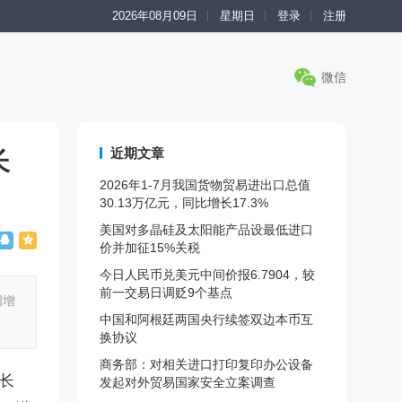
2026年08月09日
星期日
登录
注册
微信
近期文章
长
2026年1-7月我国货物贸易进出口总值
30.13万亿元，同比增长17.3%
美国对多晶硅及太阳能产品设最低进口
价并加征15%关税
今日人民币兑美元中间价报6.7904，较
前一交易日调贬9个基点
国增
中国和阿根廷两国央行续签双边本币互
换协议
商务部：对相关进口打印复印办公设备
增长
发起对外贸易国家安全立案调查