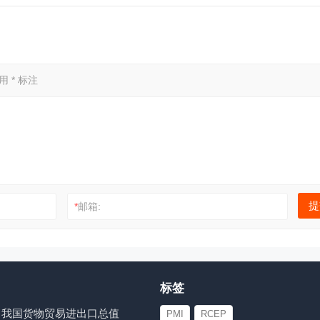
已用
*
标注
*
邮箱:
标签
-7月我国货物贸易进出口总值
PMI
RCEP