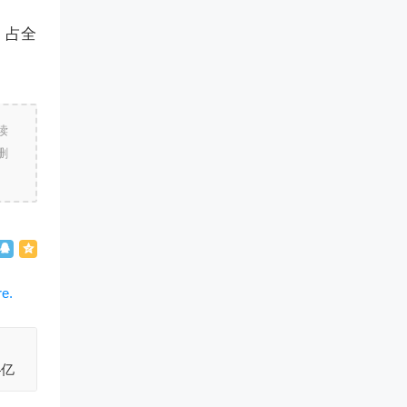
，占全
。
读
删
4亿