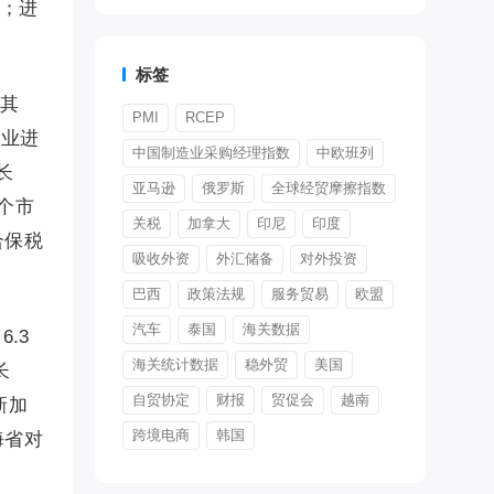
倍；进
标签
。其
PMI
RCEP
企业进
中国制造业采购经理指数
中欧班列
长
亚马逊
俄罗斯
全球经贸摩擦指数
7个市
关税
加拿大
印尼
印度
合保税
吸收外资
外汇储备
对外投资
巴西
政策法规
服务贸易
欧盟
汽车
泰国
海关数据
.3
海关统计数据
稳外贸
美国
长
自贸协定
财报
贸促会
越南
新加
跨境电商
韩国
海省对