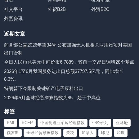
社交平台
外贸B2B
外贸B2C
外贸资讯
近期文章
商务部公告2026年第34号 公布加强无人机相关两用物项对美国
出口管制
今日人民币兑美元中间价报6.7889，较前一交易日调增28个基点
2026年1至6月我国服务进出口总额37797.5亿元，同比增长
8.3%。
特朗普下令限制关键矿产电子废料出口
2026年5月全球经贸摩擦指数为95，处于中高位
标签
PMI
RCEP
中国制造业采购经理指数
中欧班列
亚马逊
俄罗斯
全球经贸摩擦指数
关税
加拿大
印尼
印度