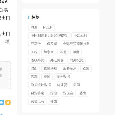
4.6
工贸易
标签
进出口
PMI
RCEP
品出口
中国制造业采购经理指数
中欧班列
元，增
亚马逊
俄罗斯
全球经贸摩擦指数
关税
加拿大
印尼
印度
吸收外资
外汇储备
对外投资
巴西
政策法规
服务贸易
欧盟
读
删
汽车
泰国
海关数据
海关统计数据
稳外贸
美国
自贸协定
财报
贸促会
越南
跨境电商
韩国