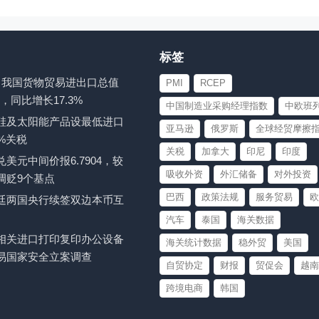
标签
-7月我国货物贸易进出口总值
PMI
RCEP
元，同比增长17.3%
中国制造业采购经理指数
中欧班
硅及太阳能产品设最低进口
亚马逊
俄罗斯
全球经贸摩擦
%关税
关税
加拿大
印尼
印度
美元中间价报6.7904，较
吸收外资
外汇储备
对外投资
调贬9个基点
巴西
政策法规
服务贸易
欧
廷两国央行续签双边本币互
汽车
泰国
海关数据
相关进口打印复印办公设备
海关统计数据
稳外贸
美国
易国家安全立案调查
自贸协定
财报
贸促会
越南
跨境电商
韩国