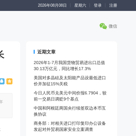
2026年08月08日
星期六
登录
注册
微信
近期文章
长
2026年1-7月我国货物贸易进出口总值
30.13万亿元，同比增长17.3%
美国对多晶硅及太阳能产品设最低进口
价并加征15%关税
今日人民币兑美元中间价报6.7904，较
前一交易日调贬9个基点
年
中国和阿根廷两国央行续签双边本币互
换协议
商务部：对相关进口打印复印办公设备
长
发起对外贸易国家安全立案调查