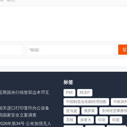
*
邮箱:
标签
廷两国央行续签双边本币互
PMI
RCEP
中国制造业采购经理指数
中欧班
相关进口打印复印办公设备
亚马逊
俄罗斯
全球经贸摩擦
易国家安全立案调查
关税
加拿大
印尼
印度
026年第34号 公布加强无人