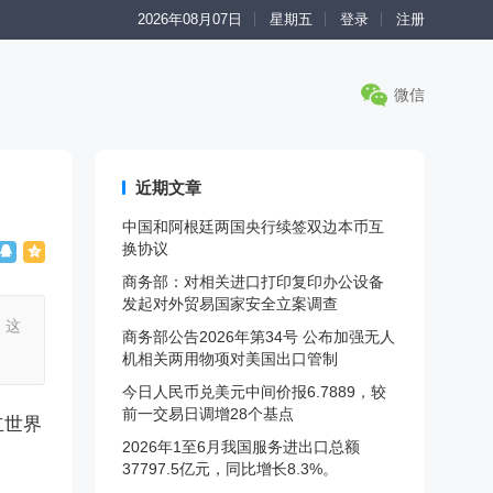
2026年08月07日
星期五
登录
注册
微信
近期文章
中国和阿根廷两国央行续签双边本币互
换协议
商务部：对相关进口打印复印办公设备
发起对外贸易国家安全立案调查
，这
商务部公告2026年第34号 公布加强无人
机相关两用物项对美国出口管制
今日人民币兑美元中间价报6.7889，较
前一交易日调增28个基点
立世界
2026年1至6月我国服务进出口总额
37797.5亿元，同比增长8.3%。