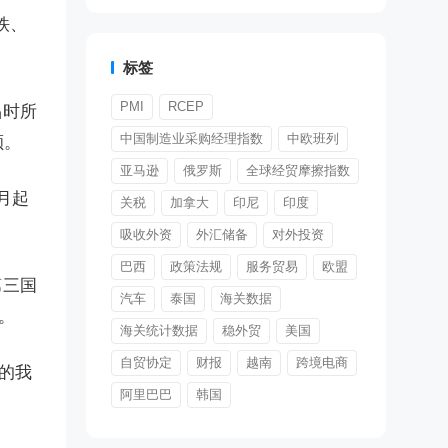
铁、
标签
PMI
RCEP
品时所
中国制造业采购经理指数
中欧班列
额。
亚马逊
俄罗斯
全球经贸摩擦指数
月起
关税
加拿大
印尼
印度
吸收外资
外汇储备
对外投资
巴西
政策法规
服务贸易
欧盟
第三国
汽车
泰国
海关数据
。
海关统计数据
稳外贸
美国
自贸协定
财报
越南
跨境电商
的我
阿里巴巴
韩国