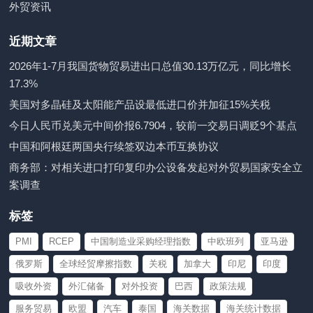
外贸资讯
近期文章
2026年1-7月我国货物贸易进出口总值30.13万亿元，同比增长
17.3%
美国对多晶硅及太阳能产品设最低进口价并加征15%关税
今日人民币兑美元中间价报6.7904，较前一交易日调贬9个基点
中国和阿根廷两国央行续签双边本币互换协议
商务部：对相关进口打印复印办公设备发起对外贸易国家安全立
案调查
标签
PMI
RCEP
中国制造业采购经理指数
中欧班列
亚马逊
俄罗斯
全球经贸摩擦指数
关税
加拿大
印尼
印度
吸收外资
外汇储备
对外投资
巴西
政策法规
服务贸易
欧盟
汽车
泰国
海关数据
海关统计数据