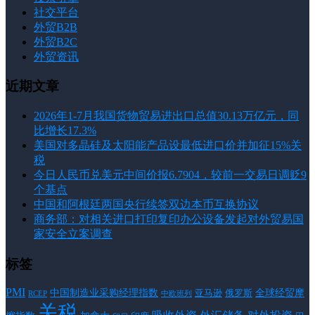
社交平台
外贸B2B
外贸B2C
外贸资讯
近期文章
2026年1-7月我国货物贸易进出口总值30.13万亿元，同
比增长17.3%
美国对多晶硅及太阳能产品设最低进口价并加征15%关
税
今日人民币兑美元中间价报6.7904，较前一交易日调贬9
个基点
中国和阿根廷两国央行续签双边本币互换协议
商务部：对相关进口打印复印办公设备发起对外贸易国
家安全立案调查
标签
PMI
中国制造业采购经理指数
亚马逊
俄罗斯
全球经贸摩
RCEP
中欧班列
关税