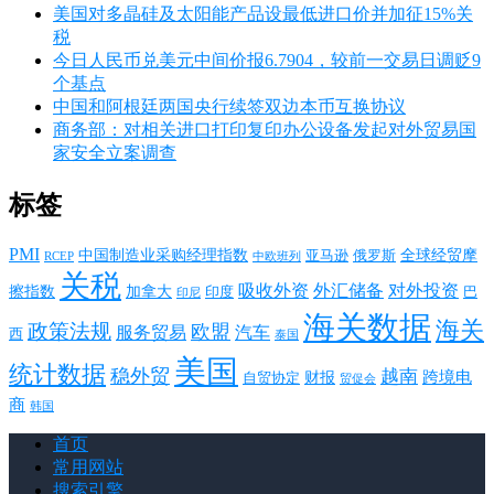
美国对多晶硅及太阳能产品设最低进口价并加征15%关
税
今日人民币兑美元中间价报6.7904，较前一交易日调贬9
个基点
中国和阿根廷两国央行续签双边本币互换协议
商务部：对相关进口打印复印办公设备发起对外贸易国
家安全立案调查
标签
PMI
中国制造业采购经理指数
亚马逊
俄罗斯
全球经贸摩
RCEP
中欧班列
关税
对外投资
吸收外资
外汇储备
擦指数
加拿大
巴
印度
印尼
海关数据
海关
政策法规
欧盟
服务贸易
汽车
西
泰国
美国
统计数据
稳外贸
越南
跨境电
财报
自贸协定
贸促会
商
韩国
首页
常用网站
搜索引擎