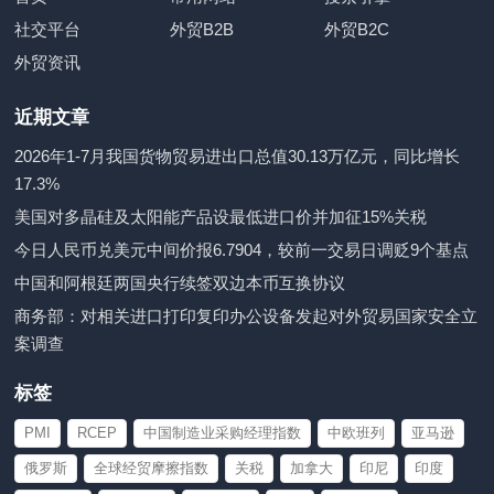
社交平台
外贸B2B
外贸B2C
外贸资讯
近期文章
2026年1-7月我国货物贸易进出口总值30.13万亿元，同比增长
17.3%
美国对多晶硅及太阳能产品设最低进口价并加征15%关税
今日人民币兑美元中间价报6.7904，较前一交易日调贬9个基点
中国和阿根廷两国央行续签双边本币互换协议
商务部：对相关进口打印复印办公设备发起对外贸易国家安全立
案调查
标签
PMI
RCEP
中国制造业采购经理指数
中欧班列
亚马逊
俄罗斯
全球经贸摩擦指数
关税
加拿大
印尼
印度