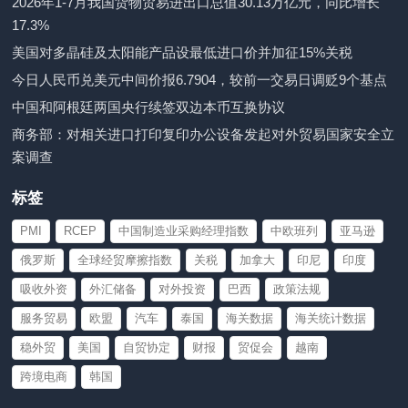
2026年1-7月我国货物贸易进出口总值30.13万亿元，同比增长
17.3%
美国对多晶硅及太阳能产品设最低进口价并加征15%关税
今日人民币兑美元中间价报6.7904，较前一交易日调贬9个基点
中国和阿根廷两国央行续签双边本币互换协议
商务部：对相关进口打印复印办公设备发起对外贸易国家安全立
案调查
标签
PMI
RCEP
中国制造业采购经理指数
中欧班列
亚马逊
俄罗斯
全球经贸摩擦指数
关税
加拿大
印尼
印度
吸收外资
外汇储备
对外投资
巴西
政策法规
服务贸易
欧盟
汽车
泰国
海关数据
海关统计数据
稳外贸
美国
自贸协定
财报
贸促会
越南
跨境电商
韩国