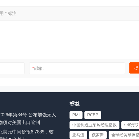
已用
*
标注
*
邮箱:
标签
026年第34号 公布加强无人
PMI
RCEP
物项对美国出口管制
中国制造业采购经理指数
中欧班
美元中间价报6.7889，较
亚马逊
俄罗斯
全球经贸摩擦