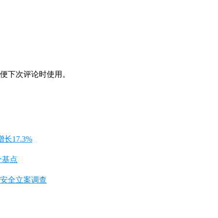
便下次评论时使用。
长17.3%
个基点
安全立案调查