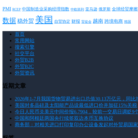
PMI
中国制造业采购经理指数
亚马逊
俄罗斯
全球经贸摩擦
RCEP
中欧班列
美国
数据
稳外贸
越南
跨境电商
财报
自贸协定
韩国
贸促会
首页
常用网站
搜索引擎
社交平台
外贸B2B
外贸B2C
外贸资讯
近期文章
2026年1-7月我国货物贸易进出口总值30.13万亿元，同比增
美国对多晶硅及太阳能产品设最低进口价并加征15%关税
今日人民币兑美元中间价报6.7904，较前一交易日调贬9
中国和阿根廷两国央行续签双边本币互换协议
商务部：对相关进口打印复印办公设备发起对外贸易国家
标签