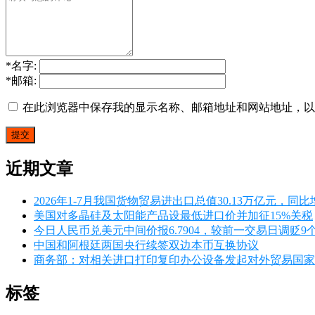
*
名字:
*
邮箱:
在此浏览器中保存我的显示名称、邮箱地址和网站地址，以
近期文章
2026年1-7月我国货物贸易进出口总值30.13万亿元，同比增
美国对多晶硅及太阳能产品设最低进口价并加征15%关税
今日人民币兑美元中间价报6.7904，较前一交易日调贬9
中国和阿根廷两国央行续签双边本币互换协议
商务部：对相关进口打印复印办公设备发起对外贸易国家
标签