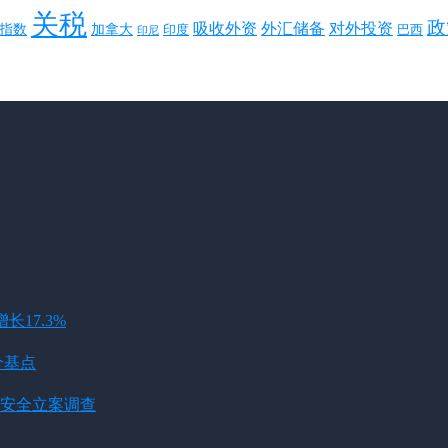
关税
政
对外投资
吸收外资
外汇储备
指数
加拿大
巴西
印度
印尼
长17.3%
个基点
安全立案调查