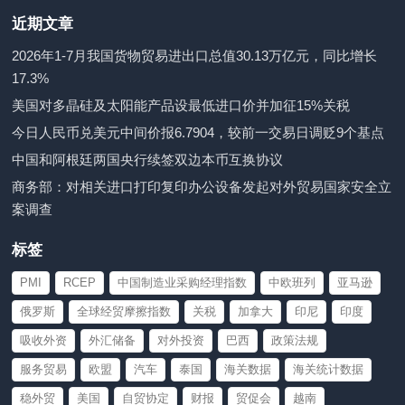
近期文章
2026年1-7月我国货物贸易进出口总值30.13万亿元，同比增长
17.3%
美国对多晶硅及太阳能产品设最低进口价并加征15%关税
今日人民币兑美元中间价报6.7904，较前一交易日调贬9个基点
中国和阿根廷两国央行续签双边本币互换协议
商务部：对相关进口打印复印办公设备发起对外贸易国家安全立
案调查
标签
PMI
RCEP
中国制造业采购经理指数
中欧班列
亚马逊
俄罗斯
全球经贸摩擦指数
关税
加拿大
印尼
印度
吸收外资
外汇储备
对外投资
巴西
政策法规
服务贸易
欧盟
汽车
泰国
海关数据
海关统计数据
稳外贸
美国
自贸协定
财报
贸促会
越南