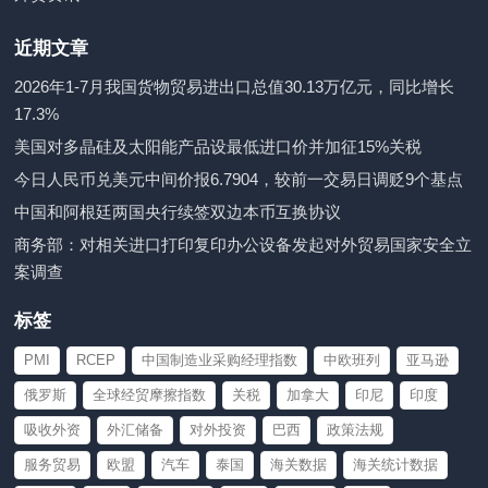
近期文章
2026年1-7月我国货物贸易进出口总值30.13万亿元，同比增长
17.3%
美国对多晶硅及太阳能产品设最低进口价并加征15%关税
今日人民币兑美元中间价报6.7904，较前一交易日调贬9个基点
中国和阿根廷两国央行续签双边本币互换协议
商务部：对相关进口打印复印办公设备发起对外贸易国家安全立
案调查
标签
PMI
RCEP
中国制造业采购经理指数
中欧班列
亚马逊
俄罗斯
全球经贸摩擦指数
关税
加拿大
印尼
印度
吸收外资
外汇储备
对外投资
巴西
政策法规
服务贸易
欧盟
汽车
泰国
海关数据
海关统计数据