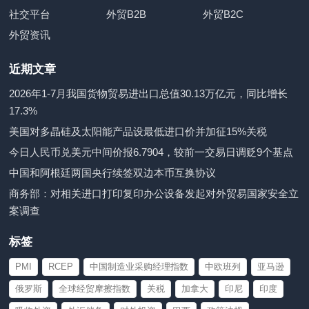
社交平台
外贸B2B
外贸B2C
外贸资讯
近期文章
2026年1-7月我国货物贸易进出口总值30.13万亿元，同比增长
17.3%
美国对多晶硅及太阳能产品设最低进口价并加征15%关税
今日人民币兑美元中间价报6.7904，较前一交易日调贬9个基点
中国和阿根廷两国央行续签双边本币互换协议
商务部：对相关进口打印复印办公设备发起对外贸易国家安全立
案调查
标签
PMI
RCEP
中国制造业采购经理指数
中欧班列
亚马逊
俄罗斯
全球经贸摩擦指数
关税
加拿大
印尼
印度