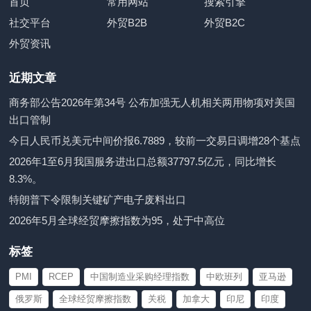
首页
常用网站
搜索引擎
社交平台
外贸B2B
外贸B2C
外贸资讯
近期文章
商务部公告2026年第34号 公布加强无人机相关两用物项对美国
出口管制
今日人民币兑美元中间价报6.7889，较前一交易日调增28个基点
2026年1至6月我国服务进出口总额37797.5亿元，同比增长
8.3%。
特朗普下令限制关键矿产电子废料出口
2026年5月全球经贸摩擦指数为95，处于中高位
标签
PMI
RCEP
中国制造业采购经理指数
中欧班列
亚马逊
俄罗斯
全球经贸摩擦指数
关税
加拿大
印尼
印度