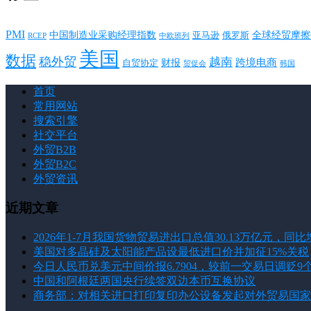
PMI
中国制造业采购经理指数
亚马逊
俄罗斯
全球经贸摩擦
RCEP
中欧班列
美国
数据
稳外贸
越南
跨境电商
财报
自贸协定
韩国
贸促会
首页
常用网站
搜索引擎
社交平台
外贸B2B
外贸B2C
外贸资讯
近期文章
2026年1-7月我国货物贸易进出口总值30.13万亿元，同比增
美国对多晶硅及太阳能产品设最低进口价并加征15%关税
今日人民币兑美元中间价报6.7904，较前一交易日调贬9
中国和阿根廷两国央行续签双边本币互换协议
商务部：对相关进口打印复印办公设备发起对外贸易国家