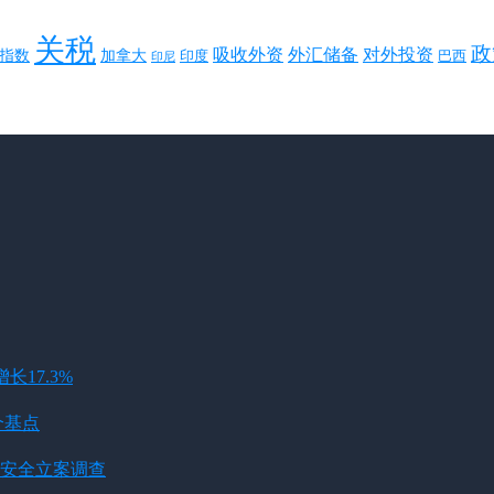
关税
政
对外投资
吸收外资
外汇储备
指数
加拿大
巴西
印度
印尼
长17.3%
个基点
安全立案调查