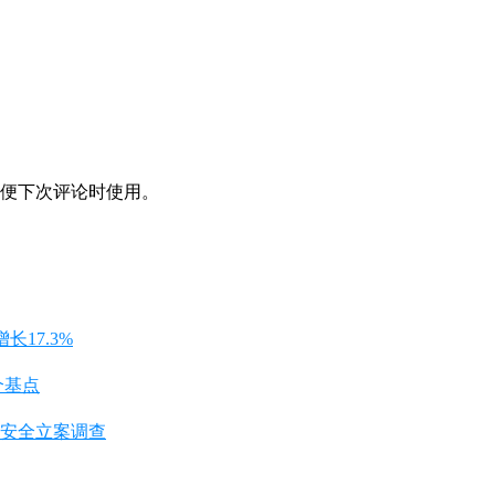
便下次评论时使用。
长17.3%
个基点
安全立案调查