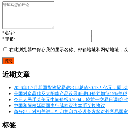
*
名字:
*
邮箱:
在此浏览器中保存我的显示名称、邮箱地址和网站地址，以
近期文章
2026年1-7月我国货物贸易进出口总值30.13万亿元，同比增
美国对多晶硅及太阳能产品设最低进口价并加征15%关税
今日人民币兑美元中间价报6.7904，较前一交易日调贬9
中国和阿根廷两国央行续签双边本币互换协议
商务部：对相关进口打印复印办公设备发起对外贸易国家
标签