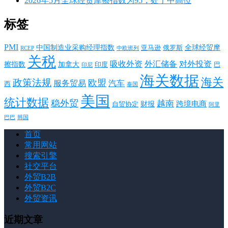
2026年5月全球经贸摩擦指数为95，处于中高位
标签
PMI
中国制造业采购经理指数
亚马逊
俄罗斯
全球经贸摩
RCEP
中欧班列
关税
对外投资
吸收外资
外汇储备
擦指数
加拿大
巴
印度
印尼
海关数据
海关
政策法规
欧盟
服务贸易
汽车
西
泰国
美国
统计数据
稳外贸
越南
跨境电商
财报
自贸协定
阿里
韩国
巴巴
首页
常用网站
搜索引擎
社交平台
外贸B2B
外贸B2C
外贸资讯
近期文章