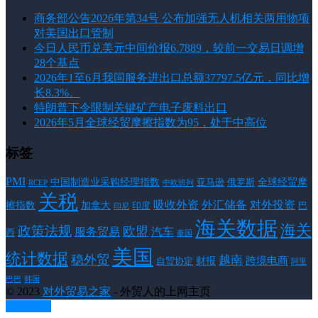
商务部公告2026年第34号 公布加强无人机相关两用物项
对美国出口管制
今日人民币兑美元中间价报6.7889，较前一交易日调增
28个基点
2026年1至6月我国服务进出口总额37797.5亿元，同比增
长8.3%。
特朗普下令限制关键矿产电子废料出口
2026年5月全球经贸摩擦指数为95，处于中高位
标签
PMI
中国制造业采购经理指数
亚马逊
俄罗斯
全球经贸摩
RCEP
中欧班列
关税
对外投资
吸收外资
外汇储备
擦指数
加拿大
巴
印度
印尼
海关数据
海关
政策法规
欧盟
服务贸易
汽车
西
泰国
美国
统计数据
稳外贸
越南
跨境电商
财报
自贸协定
阿里
韩国
巴巴
© 2023
对外贸易之家
- 外贸人的上网主页
返回顶部