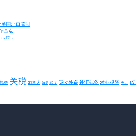
对美国出口管制
8个基点
8.3%。
关税
政
对外投资
吸收外资
外汇储备
指数
加拿大
巴西
印度
印尼