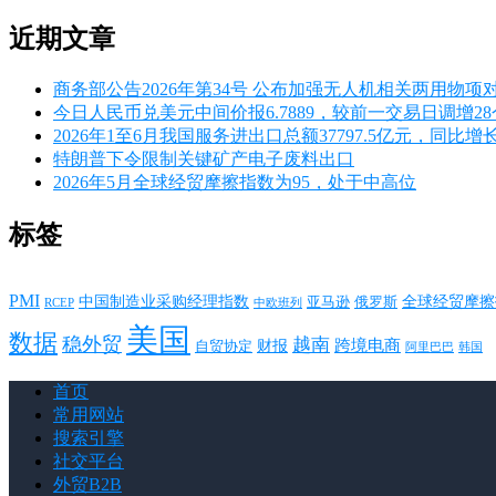
近期文章
商务部公告2026年第34号 公布加强无人机相关两用物项
今日人民币兑美元中间价报6.7889，较前一交易日调增2
2026年1至6月我国服务进出口总额37797.5亿元，同比增长
特朗普下令限制关键矿产电子废料出口
2026年5月全球经贸摩擦指数为95，处于中高位
标签
PMI
中国制造业采购经理指数
亚马逊
俄罗斯
全球经贸摩擦
RCEP
中欧班列
美国
数据
稳外贸
越南
跨境电商
财报
自贸协定
韩国
阿里巴巴
首页
常用网站
搜索引擎
社交平台
外贸B2B